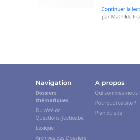
Continuer la lect
par
Mathilde Fr
Navigation
A propos
Dossiers
Qui sommes-nous 
thématiques
Pourquoi ce site ?
Du côté de
Plan du site
Questions-Justice.be
Lexique
Archives des Dossiers