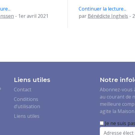
ure...
Continuer la lecture...
anssen
- 1er avril 2021
par
Bénédicte Inghels
- 2
Liens utiles
Notre infol
?
Contact
Abonnez-vous à 
au courant de n
Conditions
meilleure comp
d’utilisation
agite la Maison 
Liens utiles
Je ne suis pa
Email