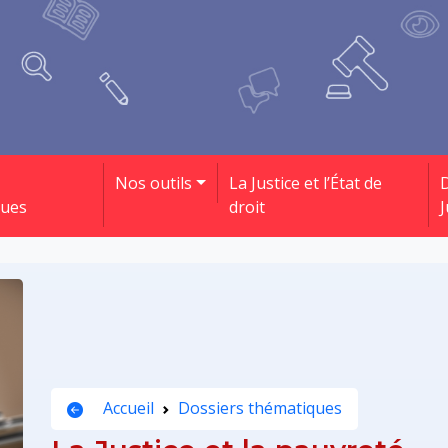
Nos outils
La Justice et l’État de
D
ques
droit
J
Accueil
Dossiers thématiques