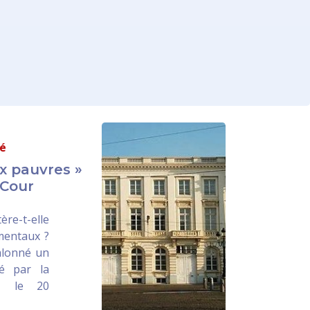
té
ux pauvres »
 Cour
ère-t-elle
amentaux ?
jalonné un
sé par la
le, le 20