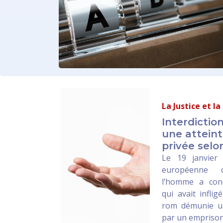
La Justice et l
Interdictio
une atteinte
privée selo
Le 19 janvier 
européenne 
l’homme a con
qui avait infli
rom démunie u
par un empriso