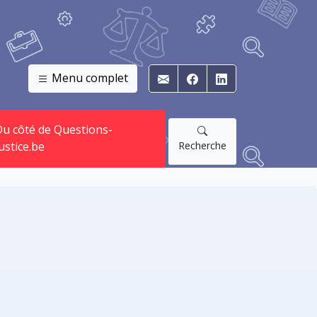
Menu complet
E-mail
Facebook
Linkedin
u côté de Questions-
Recherche
ustice.be