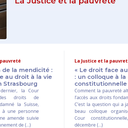
La Justice et la pauvreté
a pauvreté
La Justice et la pauvre
n de la mendicité :
« Le droit face a
 au droit à la vie
: un colloque à la
n Strasbourg
constitutionnelle
dernier, la Cour
Comment la pauvreté alt
des droits de
l’accès aux droits fond
damné la Suisse,
C’est la question qui a 
gé à une personne
beau colloque organi
ne amende suivie
Cour constitutionnel
nnement de (…)
décembre (…)