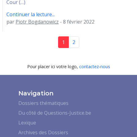
Cour (…)
Continuer la lecture...
par
Piotr Bogdanowicz
- 8 février 2022
1
2
Pour placer ici votre logo,
contactez-nous
Navigation
Dossiers thématiques
Du côté de Questions-Justice.be
Lexique
Archives des Dossiers