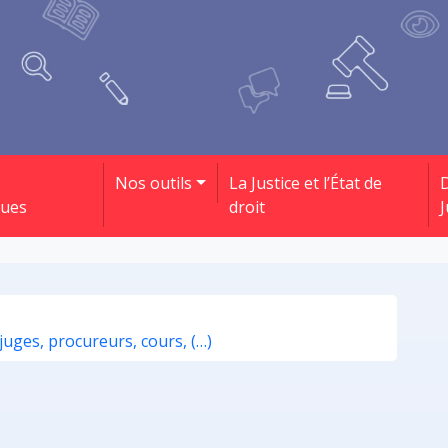
Nos outils
La Justice et l’État de
D
ques
droit
J
(juges, procureurs, cours, (…)