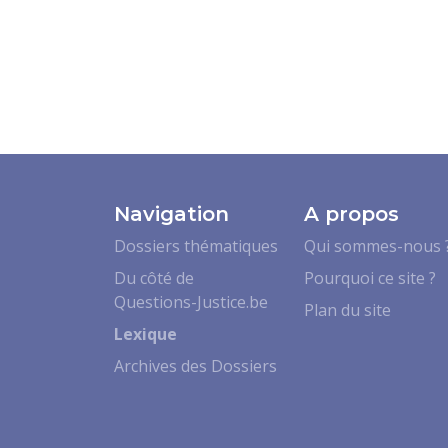
Navigation
A propos
Dossiers thématiques
Qui sommes-nous 
Du côté de
Pourquoi ce site ?
Questions-Justice.be
Plan du site
Lexique
Archives des Dossiers