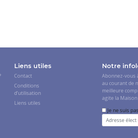
Liens utiles
Notre infol
?
Contact
Abonnez-vous à 
au courant de n
Conditions
meilleure comp
d’utilisation
agite la Maison 
Liens utiles
Je ne suis pa
Email