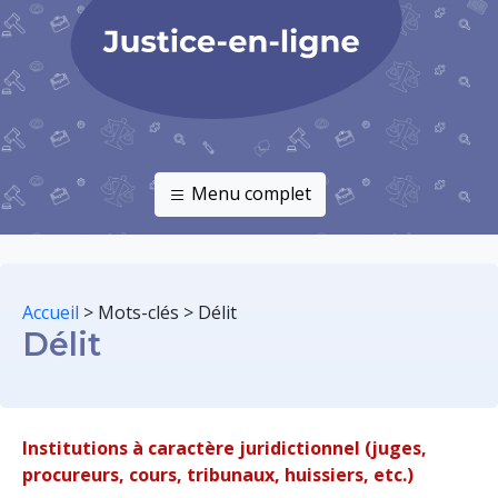
Menu complet
Accueil
>
Mots-clés
>
Délit
Délit
Institutions à caractère juridictionnel (juges,
procureurs, cours, tribunaux, huissiers, etc.)