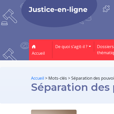
De quoi s’agit-il ?
Dossiers
thémati
Accueil
Accueil
>
Mots-clés
>
Séparation des pouvoi
Séparation des 