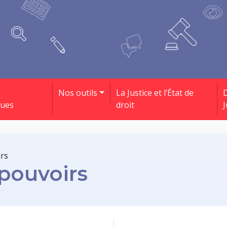
Nos outils
La Justice et l’État de
D
ques
droit
J
rs
pouvoirs