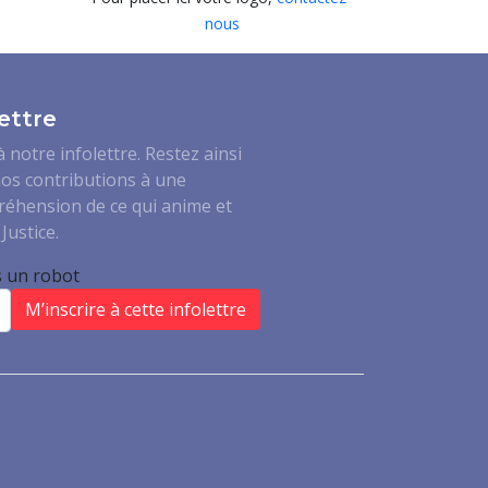
nous
ettre
notre infolettre. Restez ainsi
os contributions à une
réhension de ce qui anime et
Justice.
s un robot