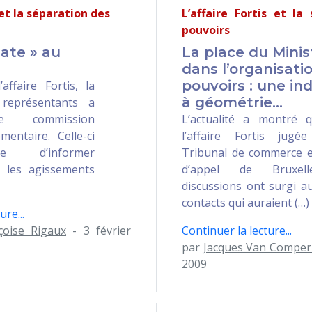
 et la séparation des
L’affaire Fortis et la
pouvoirs
gate » au
La place du Minis
dans l’organisati
pouvoirs : une i
ffaire Fortis, la
à géométrie...
représentants a
e commission
L’actualité a montré 
mentaire. Celle-ci
l’affaire Fortis jug
e d’informer
Tribunal de commerce e
r les agissements
d’appel de Bruxell
discussions ont surgi a
contacts qui auraient (…)
ure...
çoise Rigaux
- 3 février
Continuer la lecture...
par
Jacques Van Comper
2009