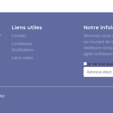
Liens utiles
Notre infol
?
Contact
Abonnez-vous à 
au courant de n
Conditions
meilleure comp
d’utilisation
agite la Maison 
Liens utiles
Je ne suis pa
Email
ter