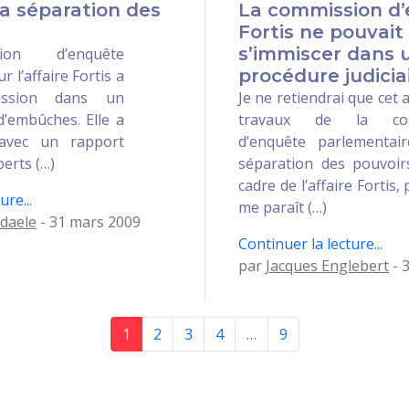
 la séparation des
La commission d
Fortis ne pouvait
s’immiscer dans 
ion d’enquête
procédure judicia
 l’affaire Fortis a
ission dans un
Je ne retiendrai que cet 
’embûches. Elle a
travaux de la com
avec un rapport
d’enquête parlementai
perts (…)
séparation des pouvoir
cadre de l’affaire Fortis, 
ure...
me paraît (…)
daele
- 31 mars 2009
Continuer la lecture...
par
Jacques Englebert
- 
1
2
3
4
…
9