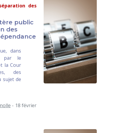
 séparation des
tère public
on des
ndépendance
que, dans
ée par le
t la Cour
es, des
u sujet de
nolle
- 18 février