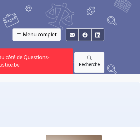
Menu complet
E-mail
Facebook
Linkedin
u côté de Questions-
Recherche
ustice.be