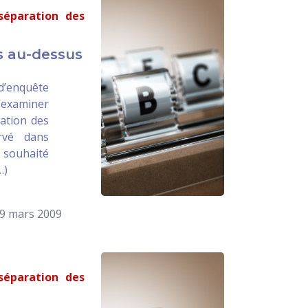
 séparation des
s au-dessus
’enquête
’examiner
ration des
rvé dans
souhaité
…)
19 mars 2009
 séparation des