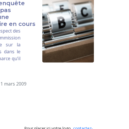
’enquête
 pas
une
ire en cours
aspect des
mission
re sur la
s dans le
parce qu’il
31 mars 2009
Pour placer ici votre logo,
contactez-