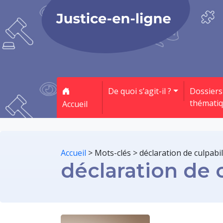
De quoi s’agit-il ?
Dossiers
thémati
Accueil
Accueil
>
Mots-clés
>
déclaration de culpabil
déclaration de c