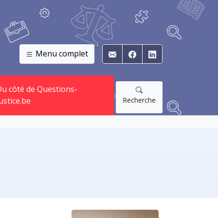
Menu complet
E-mail
Facebook
Linkedin
u côté de Questions-
Recherche
ustice.be