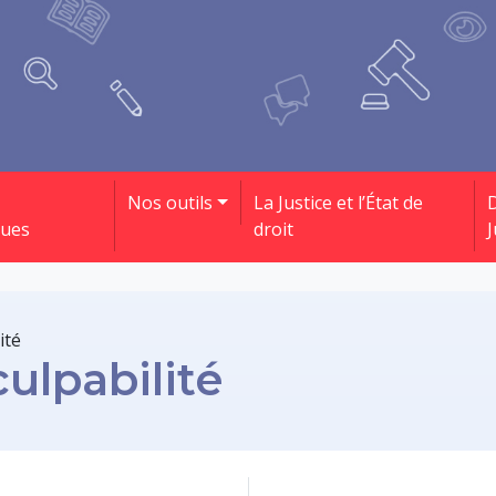
Nos outils
La Justice et l’État de
D
ques
droit
J
ité
ulpabilité