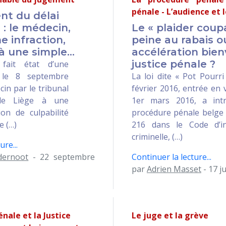
pénale - L’audience et
t du délai
 : le médecin,
Le « plaider coupa
e infraction,
peine au rabais o
 une simple...
accélération bien
justice pénale ?
fait état d’une
 le 8 septembre
La loi dite « Pot Pourri
in par le tribunal
février 2016, entrée en 
 de Liège à une
1er mars 2016, a int
ion de culpabilité
procédure pénale belge 
e (…)
216 dans le Code d’in
criminelle, (…)
ure...
dernoot
- 22 septembre
Continuer la lecture...
par
Adrien Masset
- 17 j
nale et la Justice
Le juge et la grève