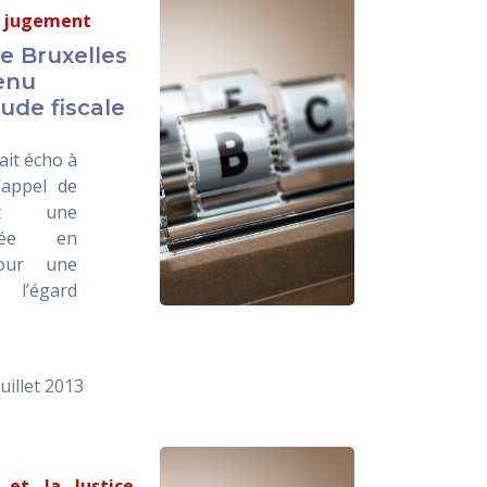
u jugement
e Bruxelles
enu
ude fiscale
ait écho à
’appel de
ant une
mnée en
pour une
 l’égard
juillet 2013
 et la Justice