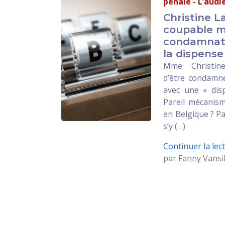
pénale - L’aud
Christine L
coupable m
condamnati
la dispense 
Mme Christin
d’être condamn
avec une « dis
Pareil mécanisme
en Belgique ? Pa
s’y (…)
Continuer la lect
par
Fanny Vansil