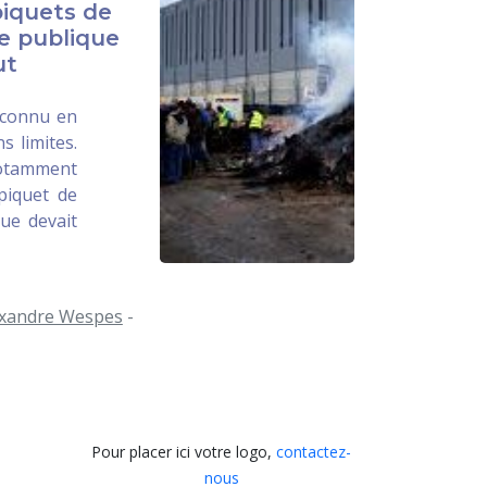
piquets de
e publique
ut
econnu en
s limites.
otamment
piquet de
que devait
exandre Wespes
-
Pour placer ici votre logo,
contactez-
nous