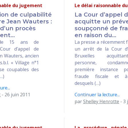
nnable du jugement
Le délai raisonnable d
ion de culpabilité
La Cour d’appel d
ire Jean Wauters :
acquitte un prév
 d’un procès
soupçonné de fra
nt...
en raison du...
 de 15 ans de
La presse a récemment f
 Cour d’appel de
un arrêt de la Cour d
an Wauters, ancien
Bruxelles acquitt
s.b.l. « Village n°1
personne, conda
se coupables des
première instance 
…)
fraude fiscale et à
desquels (…)
ure...
t
- 26 juin 2011
Continuer la lecture...
par
Shelley Henrotte
- 3 
nnable du jugement
La procédure pénale