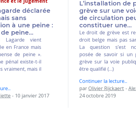
ience et le jugement
L’installation de 
agarde déclarée
grève sur une voi
ais sans
de circulation pe
on à une peine :
constituer une...
de peine...
Le droit de grève est r
e Lagarde vient
droit belge mais pas san
ée en France mais
La question s’est n
pense de peine ».
posée de savoir si un 
 pénal existe-t-il
grève sur la voie publi
s vraiment, mais il
être qualifié (…)
Continuer la lecture...
ure...
par
Olivier Rijckaert
-
Al
iette
- 10 janvier 2017
24 octobre 2019