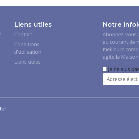
Liens utiles
Notre infol
?
Contact
Abonnez-vous à 
au courant de n
Conditions
meilleure comp
d’utilisation
agite la Maison 
Liens utiles
Je ne suis pa
Email
ter