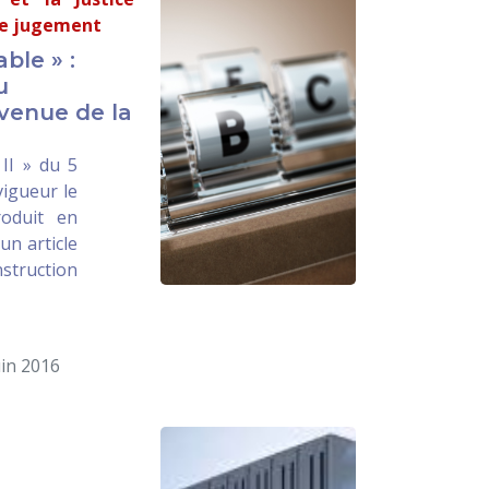
 le jugement
ble » :
u
venue de la
 II » du 5
vigueur le
roduit en
un article
struction
uin 2016