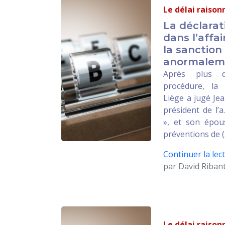
Le délai raiso
La déclarat
dans l’affa
la sanction
anormaleme
Après plus
procédure, la
Liège a jugé Je
président de l’a.
», et son épou
préventions de (
Continuer la lect
par
David Riban
Le délai raiso