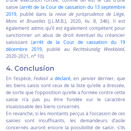
d’une exécution forcée, comme tel est le cas d’une
saisie (
arrêt de la Cour de cassation du 13 septembre
2019
, publié dans la
revue de jurisprudence de Liège,
Mons et Bruxelles
(J.L.M.B.), 2020, liv. 8, 346). Il est
également admis qu’il est également compétent pour
sanctionner un abus de droit éventuel du créancier
saisissant (
arrêt de la Cour de cassation du 19
décembre 2019
, publié au
Rechtskundig Weekblad
,
2020-2021, n° 10).
4. Conclusion
En l’espèce,
Fedasil
a
déclaré
, en janvier dernier, que
les biens saisis sont ceux de la liste qu’elle a dressée,
de sorte que l’opposition qu’elle a formée contre cette
saisie n’a pas pu être fondée sur le caractère
insaisissable des biens concernés.
En revanche, si les montants perçus à l’occasion de ces
saisies sont insuffisants, les demandeurs d’asile
concernés auront encore la possibilité de saisir, s’ils