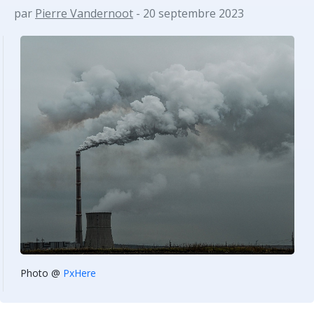
par
Pierre Vandernoot
- 20 septembre 2023
Photo @
PxHere